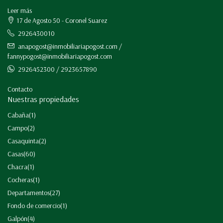
Leer más
17 de Agosto 50 - Coronel Suarez
2926430010
anapogost@inmobiliariapogost.com /
fannypogost@inmobiliariapogost.com
2926452300 / 2923657890
Contacto
Nuestras propiedades
Cabaña
(1)
Campo
(2)
Casaquinta
(2)
Casas
(60)
Chacra
(1)
Cocheras
(1)
Departamentos
(27)
Fondo de comercio
(1)
Galpón
(4)