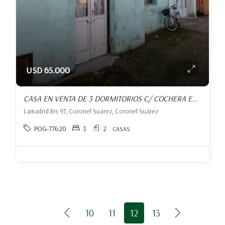
USD 65.000
CASA EN VENTA DE 3 DORMITORIOS C/ COCHERA EN CORONEL SUÁREZ
Lamadrid Bis 97, Coronel Suárez, Coronel Suárez
POG-77620
3
2
CASAS
10
11
12
13