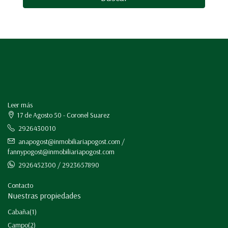
Leer más
17 de Agosto 50 - Coronel Suarez
2926430010
anapogost@inmobiliariapogost.com /
fannypogost@inmobiliariapogost.com
2926452300 / 2923657890
Contacto
Nuestras propiedades
Cabaña
(1)
Campo
(2)