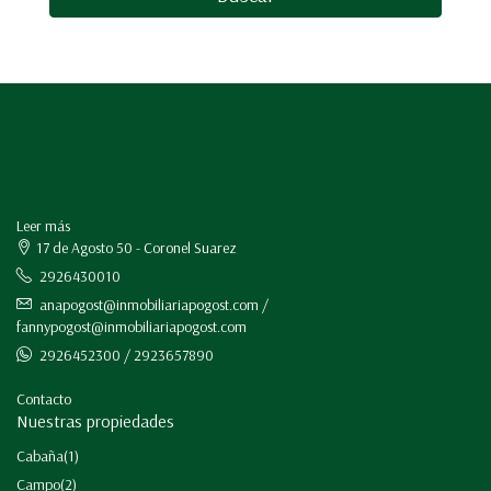
Leer más
17 de Agosto 50 - Coronel Suarez
2926430010
anapogost@inmobiliariapogost.com /
fannypogost@inmobiliariapogost.com
2926452300 / 2923657890
Contacto
Nuestras propiedades
Cabaña
(1)
Campo
(2)