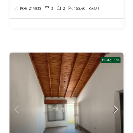
POG-214938
3
2
165.40
CASAS
EN ALQUILER