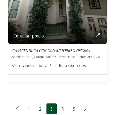
Consultar precio
CASACENTRICA CON CONSULTORIO O OFICINA
Sarmiento 299, Coronel Suarez, Provincia de Buenos Aires, Coronel Suárez, Coronel Suárez
POG-210947
3
2
312.00
CASAS
1
2
3
4
5