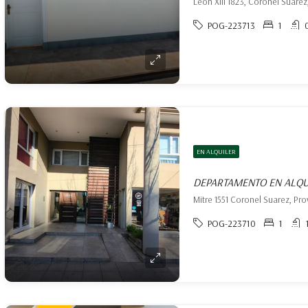
León XIII 1823, Coronel Suáre
POG-223713
1
EN ALQUILER
DEPARTAMENTO EN ALQU
POG-223710
1