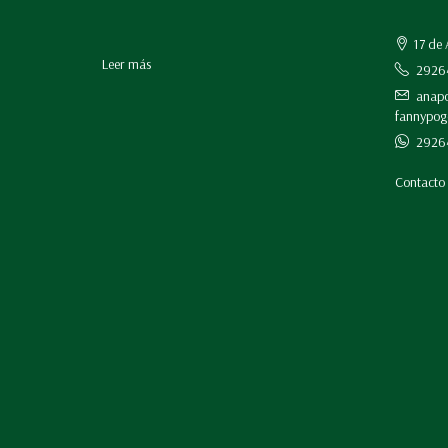
17 de 
Leer más
2926
anapo
fannypog
29264
Contacto