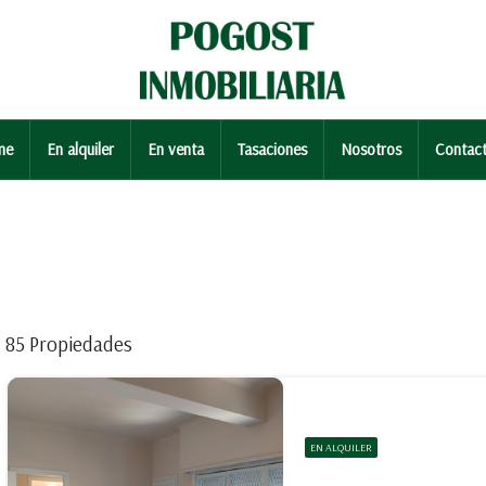
me
En alquiler
En venta
Tasaciones
Nosotros
Contac
85 Propiedades
EN ALQUILER