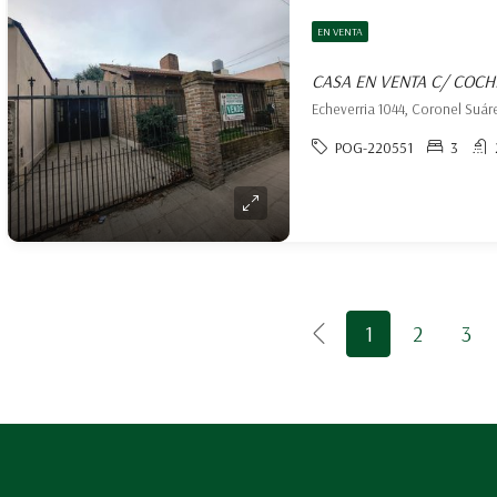
EN VENTA
CASA EN VENTA C/ COC
Echeverria 1044, Coronel Suár
POG-220551
3
1
2
3