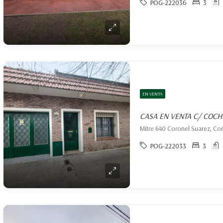
POG-222036
3
EN VENTA
CASA EN VENTA C/ COC
Mitre 640 Coronel Suarez, Co
POG-222033
3