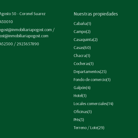
Nuestras propiedades
Agosto 50 - Coronel Suarez
430010
Cabaña
(1)
gost@inmobiliariapogost.com /
Campo
(2)
ost@inmobiliariapogost.com
Casaquinta
(2)
52300 / 2923657890
Casas
(60)
Chacra
(1)
Cocheras
(1)
Departamentos
(25)
Fondo de comercio
(1)
Galpón
(4)
Hotel
(1)
Locales comerciales
(14)
Oficinas
(1)
PHs
(3)
Terreno / Lote
(29)