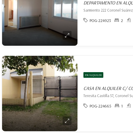
DEPARTAMENTO EN ALQU
Sarmiento 222 Coronel Suárez
POG-224923
2
EN ALQUILER
Teresita Castilla 57, Coronel 
POG-224665
1