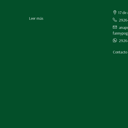
17 de 
Leer más
2926
anapo
fannypog
29264
Contacto