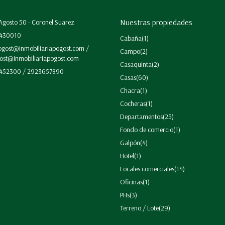
Nuestras propiedades
Agosto 50 - Coronel Suarez
430010
Cabaña
(1)
gost@inmobiliariapogost.com /
Campo
(2)
ost@inmobiliariapogost.com
Casaquinta
(2)
52300 / 2923657890
Casas
(60)
Chacra
(1)
Cocheras
(1)
Departamentos
(25)
Fondo de comercio
(1)
Galpón
(4)
Hotel
(1)
Locales comerciales
(14)
Oficinas
(1)
PHs
(3)
Terreno / Lote
(29)