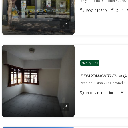
POG-219389
3
EN ALQUILER
Avenida Alsina 223 Coronel Su
POG-219111
1
1