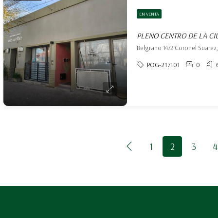
EN VENTA
PLENO CENTRO DE LA C
POG-217101
0
1
2
3
4