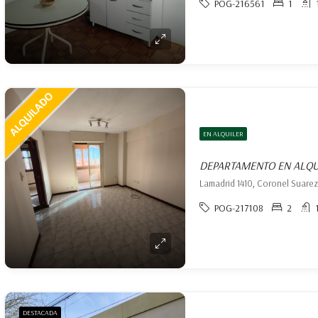
POG-216561
1
EN ALQUILER
DEPARTAMENTO EN ALQU
Lamadrid 1410, Coronel Suarez
POG-217108
2
DESTACADA