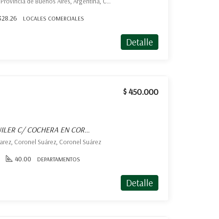
Belgrano 1181 Coronel Suárez, Provincia de Buenos Aires, Argentina, Coronel Suárez, Coronel Suárez
328.26
LOCALES COMERCIALES
Detalle
$ 450.000
DEPARTAMENTO EN ALQUILER C/ COCHERA EN CORONEL SUÁREZ
arez, Coronel Suárez, Coronel Suárez
40.00
DEPARTAMENTOS
Detalle