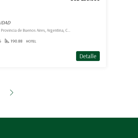
IUDAD
Belgrano 1472 Coronel Suarez, Provincia de Buenos Aires, Argentina, Coronel Suárez, Coronel Suárez
6
190.88
HOTEL
Detalle