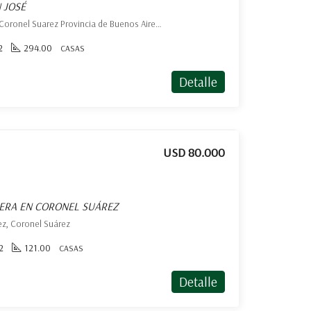
 JOSÉ
Avda E. Casey Pblo. San Jose, Coronel Suarez Provincia de Buenos Aires, Argentina, San José, Coronel Suárez
2
294.00
CASAS
Detalle
USD 80.000
HERA EN CORONEL SUÁREZ
ez, Coronel Suárez
2
121.00
CASAS
Detalle