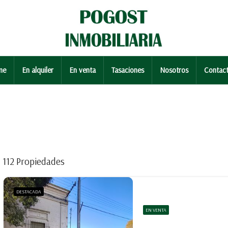
me
En alquiler
En venta
Tasaciones
Nosotros
Contac
112 Propiedades
DESTACADA
EN VENTA