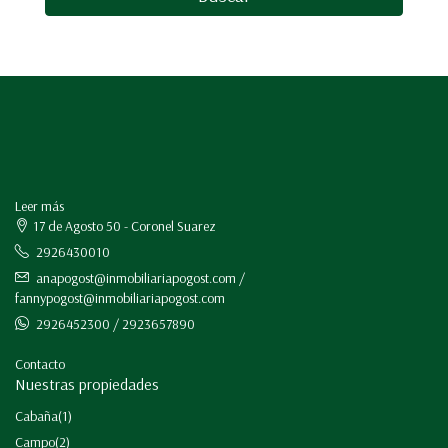
Leer más
17 de Agosto 50 - Coronel Suarez
2926430010
anapogost@inmobiliariapogost.com /
fannypogost@inmobiliariapogost.com
2926452300 / 2923657890
Contacto
Nuestras propiedades
Cabaña
(1)
Campo
(2)