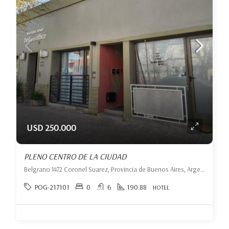
USD 250.000
PLENO CENTRO DE LA CIUDAD
Belgrano 1472 Coronel Suarez, Provincia de Buenos Aires, Argentina, Coronel Suárez, Coronel Suárez
POG-217101
0
6
190.88
HOTEL