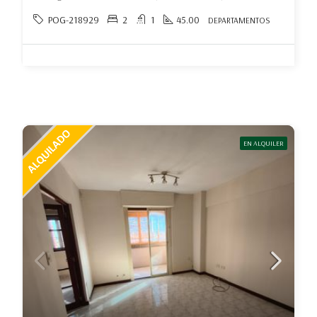
POG-218929
2
1
45.00
DEPARTAMENTOS
EN ALQUILER