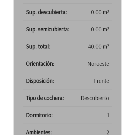
Sup. descubierta:
0.00 m²
Sup. semicubierta:
0.00 m²
Sup. total:
40.00 m²
Orientación:
Noroeste
Disposición:
Frente
Tipo de cochera:
Descubierto
Dormitorio:
1
Ambientes:
2