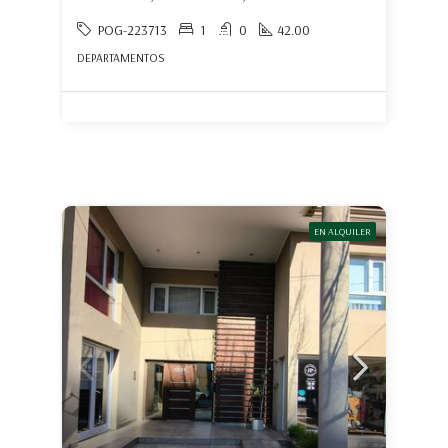
POG-223713
1
0
42.00
DEPARTAMENTOS
EN ALQUILER