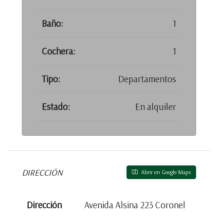
Baño:
1
Cochera:
1
Tipo:
Departamentos
Estado:
En alquiler
DIRECCIÓN
Abrir en Google Maps
Dirección
Avenida Alsina 223 Coronel