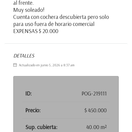
al frente.
Muy soleado!
Cuenta con cochera descubierta pero solo
para uso fuera de horario comercial
EXPENSAS $ 20.000
DETALLES
Actualizado en junio 5, 2026 a 8:37 am
ID:
POG-219111
Precio:
$ 450.000
Sup. cubierta:
40.00 m²