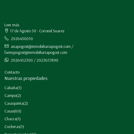
Leer más
17 de Agosto 50 - Coronel Suarez
2926430010
anapogost@inmobiliariapogost.com /
fannypogost@inmobiliariapogost.com
2926452300 / 2923657890
Contacto
Nuestras propiedades
Cabaña
(1)
Campo
(2)
Casaquinta
(2)
Casas
(60)
Chacra
(1)
Cocheras
(1)