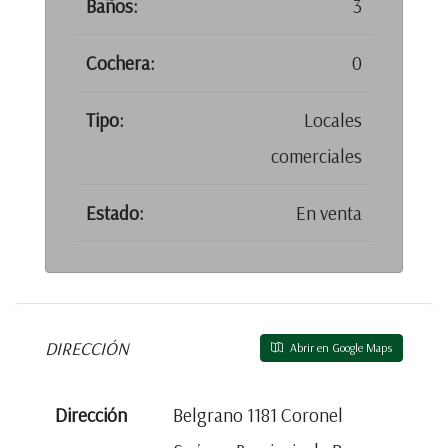
Baños:
3
Cochera:
0
Tipo:
Locales
comerciales
Estado:
En venta
DIRECCIÓN
Abrir en Google Maps
Dirección
Belgrano 1181 Coronel