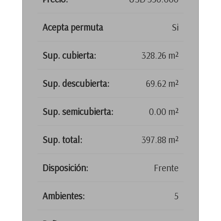
Acepta permuta
Si
Sup. cubierta:
328.26 m²
Sup. descubierta:
69.62 m²
Sup. semicubierta:
0.00 m²
Sup. total:
397.88 m²
Disposición:
Frente
Ambientes:
5