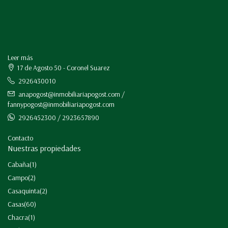
Leer más
17 de Agosto 50 - Coronel Suarez
2926430010
anapogost@inmobiliariapogost.com /
fannypogost@inmobiliariapogost.com
2926452300 / 2923657890
Contacto
Nuestras propiedades
Cabaña
(1)
Campo
(2)
Casaquinta
(2)
Casas
(60)
Chacra
(1)